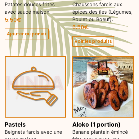
Patates douces frites
Chaussons farcis aux
avec sauce maison.
épices des îles (Légumes,
5,50
€
Poulet ou Boeuf).
6,50
€
Ajouter au panier
Voir les produits
Pastels
Aloko (1 portion)
Beignets farcis avec une
Banane plantain émincé