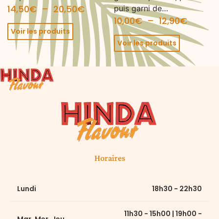
14,50
€
–
20,50
€
puis garni de…
10,00
€
–
12,90
€
Voir les produits
Voir les produits
Horaires
Lundi
18h30 - 22h30
11h30 - 15h00 | 19h00 -
Mar, Mer, Jeu