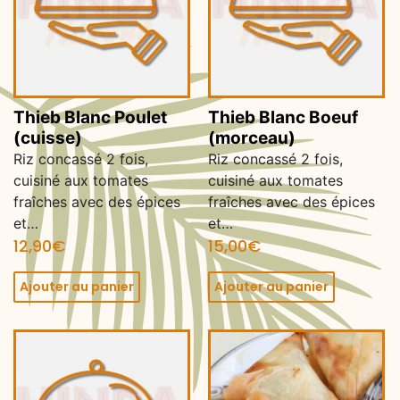
Thieb Blanc Poulet
Thieb Blanc Boeuf
(cuisse)
(morceau)
Riz concassé 2 fois,
Riz concassé 2 fois,
cuisiné aux tomates
cuisiné aux tomates
fraîches avec des épices
fraîches avec des épices
et…
et…
12,90
€
15,00
€
Ajouter au panier
Ajouter au panier