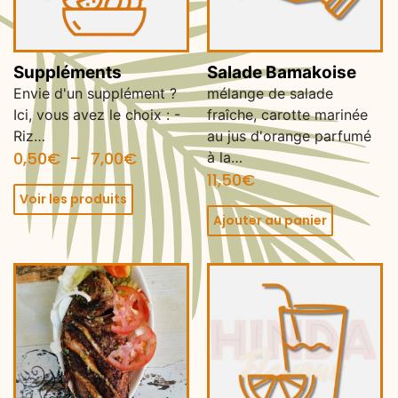
Suppléments
Salade Bamakoise
Envie d'un supplément ?
mélange de salade
Ici, vous avez le choix : -
fraîche, carotte marinée
Riz…
au jus d'orange parfumé
0,50
€
–
7,00
€
à la…
11,50
€
Voir les produits
Ajouter au panier