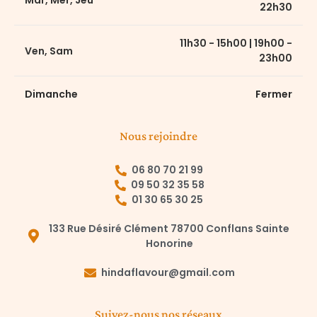
22h30
11h30 - 15h00 | 19h00 -
Ven, Sam
23h00
Dimanche
Fermer
Nous rejoindre
06 80 70 21 99
09 50 32 35 58
01 30 65 30 25
133 Rue Désiré Clément 78700 Conflans Sainte
Honorine
hindaflavour@gmail.com
Suivez-nous nos réseaux