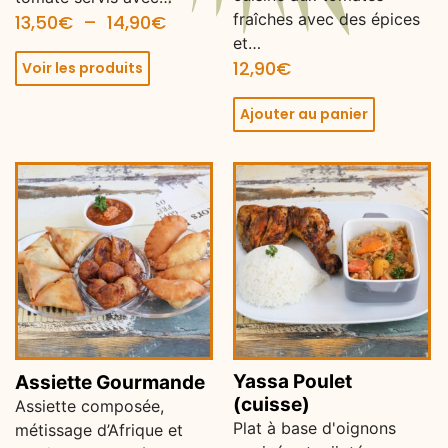
fraîches avec des épices
13,50
€
–
14,90
€
et…
12,90
€
Voir les produits
Ajouter au panier
Yassa Poulet
Assiette Gourmande
(cuisse)
Assiette composée,
Plat à base d'oignons
métissage d’Afrique et