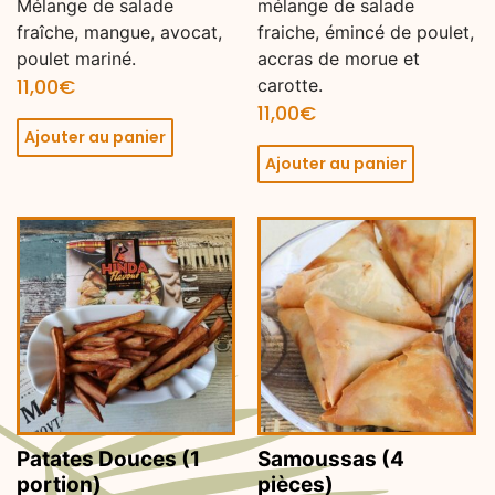
Mélange de salade
mélange de salade
fraîche, mangue, avocat,
fraiche, émincé de poulet,
poulet mariné.
accras de morue et
11,00
€
carotte.
11,00
€
Ajouter au panier
Ajouter au panier
Patates Douces (1
Samoussas (4
portion)
pièces)