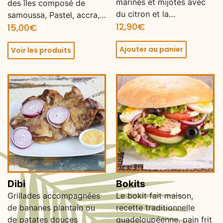
marinés et mijotés avec
des îles composé de
du citron et la…
samoussa, Pastel, accra,…
12,90
€
15,00
€
Ajouter au panier
Voir les produits
Dibi
Bokits
Grillades accompagnées
Le bokit fait maison,
de bananes plantain ou
recette traditionnelle
de patates douces
guadeloupéenne, pain frit