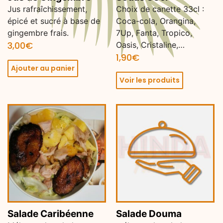
Jus rafraîchissement,
Choix de canette 33cl :
épicé et sucré à base de
Coca-cola, Orangina,
gingembre frais.
7Up, Fanta, Tropico,
3,00
€
Oasis, Cristaline,…
1,90
€
Ajouter au panier
Voir les produits
Salade Caribéenne
Salade Douma