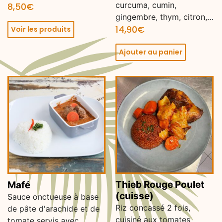
curcuma, cumin,
8,50
€
gingembre, thym, citron,…
14,90
€
Voir les produits
Ajouter au panier
Thieb Rouge Poulet
Mafé
(cuisse)
Sauce onctueuse à base
Riz concassé 2 fois,
de pâte d'arachide et de
cuisiné aux tomates
tomate servis avec…